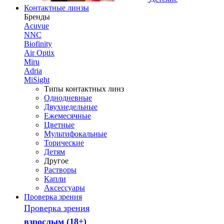
Контактные линзы
Бренды
Acuvue
NNC
Biofinity
Air Optix
Miru
Adria
MiSight
Типы контактных линз
Однодневные
Двухнедельные
Ежемесячные
Цветные
Мультифокальные
Торические
Детям
Другое
Растворы
Капли
Аксессуары
Проверка зрения
Проверка зрения
взрослым (18+)