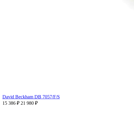
David Beckham DB 7057/F/S
15 386 ₽
21 980 ₽