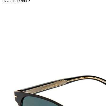
16 786 ₽
23 980 ₽