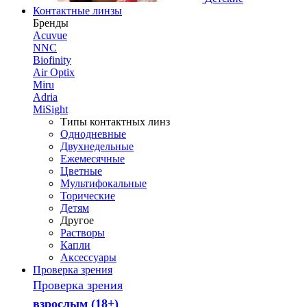
Контактные линзы
Бренды
Acuvue
NNC
Biofinity
Air Optix
Miru
Adria
MiSight
Типы контактных линз
Однодневные
Двухнедельные
Ежемесячные
Цветные
Мультифокальные
Торические
Детям
Другое
Растворы
Капли
Аксессуары
Проверка зрения
Проверка зрения
взрослым (18+)