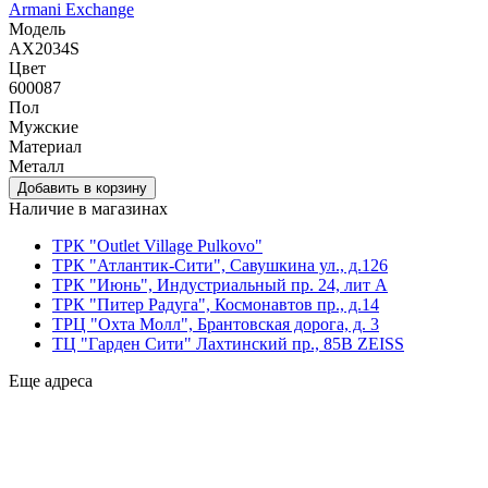
Armani Exchange
Модель
AX2034S
Цвет
600087
Пол
Мужские
Материал
Металл
Наличие в магазинах
ТРК "Outlet Village Pulkovo"
ТРК "Атлантик-Сити", Савушкина ул., д.126
ТРК "Июнь", Индустриальный пр. 24, лит А
ТРК "Питер Радуга", Космонавтов пр., д.14
ТРЦ "Охта Молл", Брантовская дорога, д. 3
ТЦ "Гарден Сити" Лахтинский пр., 85В ZEISS
Еще адреса