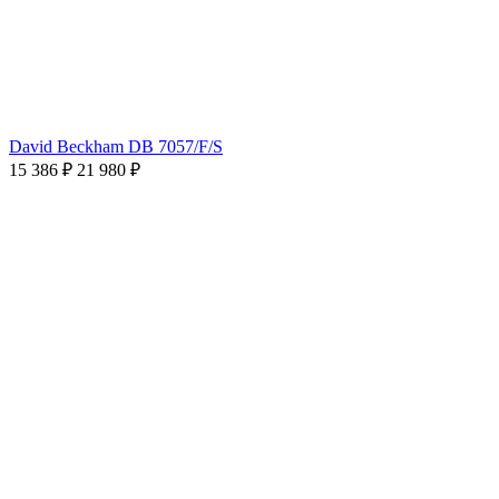
David Beckham DB 7057/F/S
15 386 ₽
21 980 ₽