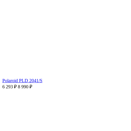
Polaroid PLD 2041/S
6 293 ₽
8 990 ₽