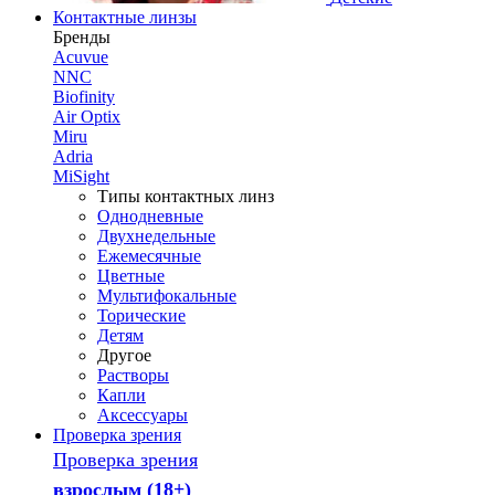
Контактные линзы
Бренды
Acuvue
NNC
Biofinity
Air Optix
Miru
Adria
MiSight
Типы контактных линз
Однодневные
Двухнедельные
Ежемесячные
Цветные
Мультифокальные
Торические
Детям
Другое
Растворы
Капли
Аксессуары
Проверка зрения
Проверка зрения
взрослым (18+)