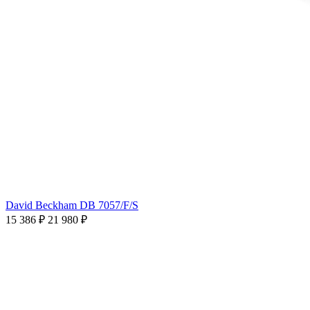
David Beckham DB 7057/F/S
15 386 ₽
21 980 ₽