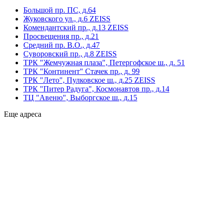
Большой пр. ПС, д.64
Жуковского ул., д.6 ZEISS
Комендантский пр., д.13 ZEISS
Просвещения пр., д.21
Средний пр. В.О., д.47
Суворовский пр., д.8 ZEISS
ТРК "Жемчужная плаза", Петергофское ш., д. 51
ТРК "Континент" Стачек пр., д. 99
ТРК "Лето", Пулковское ш., д.25 ZEISS
ТРК "Питер Радуга", Космонавтов пр., д.14
ТЦ "Авеню", Выборгское ш., д.15
Еще адреса