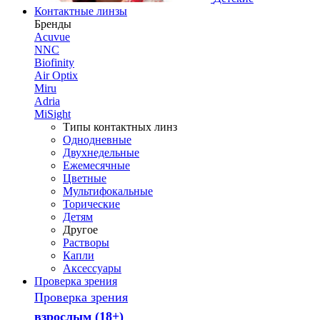
Контактные линзы
Бренды
Acuvue
NNC
Biofinity
Air Optix
Miru
Adria
MiSight
Типы контактных линз
Однодневные
Двухнедельные
Ежемесячные
Цветные
Мультифокальные
Торические
Детям
Другое
Растворы
Капли
Аксессуары
Проверка зрения
Проверка зрения
взрослым (18+)