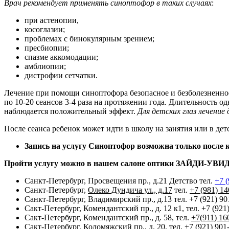
Врач рекомендует применять синоптофор в таких случаях
:
при астенопии,
косоглазии;
проблемах с бинокулярным зрением;
пресбиопии;
спазме аккомодации;
амблиопии;
дистрофии сетчатки.
Лечение при помощи синоптофора безопасное и безболезненное.
по 10-20 сеансов 3-4 раза на протяжении года. Длительность о
наблюдается положительный эффект.
Для детских глаз лечени
После сеанса ребенок может идти в школу на занятия или в дет
Запись на услугу Синоптофор возможна только после 
Пройти услугу можно в нашем салоне оптики ЗАЙДИ-УВИ
Санкт-Петербург,
Просвещения пр., д.21 Детство
тел.
+7 (
Санкт-Петербург,
Олеко Дундича ул., д.17
тел.
+7 (981) 14
Санкт-Петербург, Владимирский пр., д.13 тел. +7 (921) 90
Сакт-Петербург, Комендантский пр., д. 12 к1, тел. +7 (921
Сакт-Петербург, Комендантский пр., д. 58, тел.
+7(911) 16
Сакт-Петербург, Коломяжский пр., д. 20, тел. +7 (921) 901