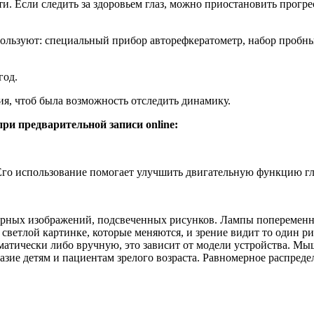
и. Если следить за здоровьем глаз, можно приостановить прогр
пользуют: специальный прибор авторефкератометр, набор пробны
год.
я, чтоб была возможность отследить динамику.
ри предварительной записи online:
 Его использование помогает улучшить двигательную функцию гл
арных изображений, подсвеченных рисунков. Лампы попеременн
 светлой картинке, которые меняются, и зрение видит то один р
томатически либо вручную, это зависит от модели устройства. 
азие детям и пациентам зрелого возраста. Равномерное распред