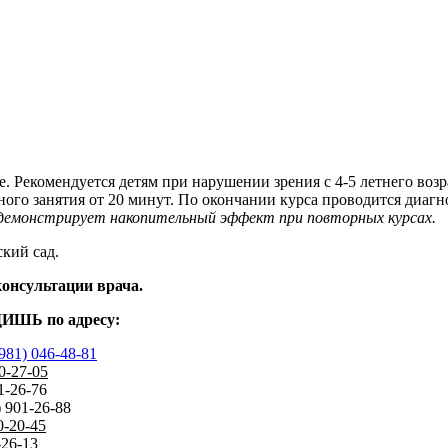
 Рекомендуется детям при нарушении зрения с 4-5 летнего возр
дного занятия от 20 минут. По окончании курса проводится диагн
е демонстрирует накопительный эффект при повторных курсах.
ский сад.
консультации врача.
ДИШЬ по адресу:
981) 046-48-81
0-27-05
1-26-76
) 901-26-88
0-20-45
-26-13