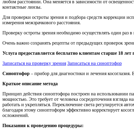
любом расстоянии. Она меняется в зависимости от освещенност
контактные линзы.
Для проверки остроты зрения и подбора средств коррекции ис
измерения межзрачкового расстояния.
Проверку остроты зрения необходимо осуществлять один раз в 
Очень важно сохранять рецепты от предыдущих проверок зрени
Услуга предоставляется бесплатно клиентам старше 18 лет п
Записаться на проверку зрения
Записаться на синоптофор
Синоптофор
– прибор для диагностики и лечения косоглазия.
Краткое описание метода
Принцип действия синоптофора построен на использовании п
мощностью. Это требует от человека сосредоточения взгляда на
работать и укрепляться. Переключение света регулируется ав
благодаря этому синоптоформ эффективно корректирует косогл
осложнений.
Показания к проведению процедуры: