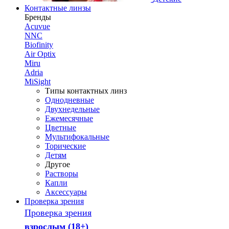
Контактные линзы
Бренды
Acuvue
NNC
Biofinity
Air Optix
Miru
Adria
MiSight
Типы контактных линз
Однодневные
Двухнедельные
Ежемесячные
Цветные
Мультифокальные
Торические
Детям
Другое
Растворы
Капли
Аксессуары
Проверка зрения
Проверка зрения
взрослым (18+)