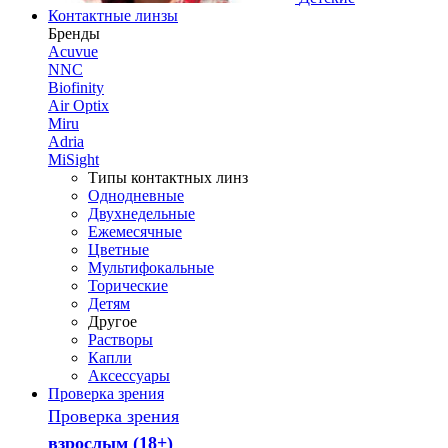
Контактные линзы
Бренды
Acuvue
NNC
Biofinity
Air Optix
Miru
Adria
MiSight
Типы контактных линз
Однодневные
Двухнедельные
Ежемесячные
Цветные
Мультифокальные
Торические
Детям
Другое
Растворы
Капли
Аксессуары
Проверка зрения
Проверка зрения
взрослым (18+)