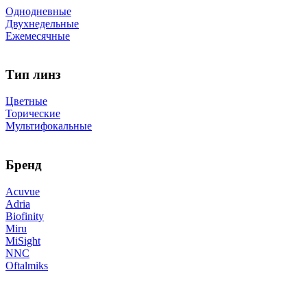
Однодневные
Двухнедельные
Ежемесячные
Тип линз
Цветные
Торические
Мультифокальные
Бренд
Acuvue
Adria
Biofinity
Miru
MiSight
NNC
Oftalmiks