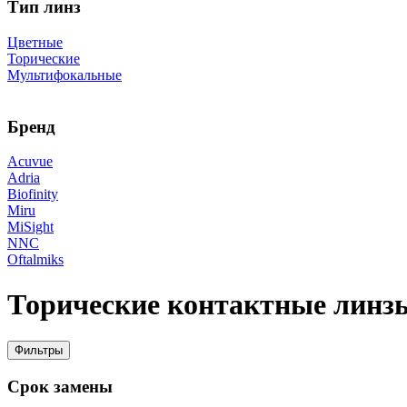
Тип линз
Цветные
Торические
Мультифокальные
Бренд
Acuvue
Adria
Biofinity
Miru
MiSight
NNC
Oftalmiks
Торические контактные линз
Фильтры
Срок замены