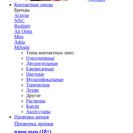
Контактные линзы
Бренды
Acuvue
NNC
Biofinity
Air Optix
Miru
Adria
MiSight
Типы контактных линз
Однодневные
Двухнедельные
Ежемесячные
Цветные
Мультифокальные
Торические
Детям
Другое
Растворы
Капли
Аксессуары
Проверка зрения
Проверка зрения
взрослым (18+)