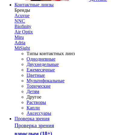
Контактные линзы
Бренды
Acuvue
NNC
Biofinity
Air Optix
Miru
Adria
MiSight
Типы контактных линз
Однодневные
Двухнедельные
Ежемесячные
Цветные
Мультифокальные
Торические
Детям
Другое
Растворы
Капли
Аксессуары
Проверка зрения
Проверка зрения
взрослым (18+)