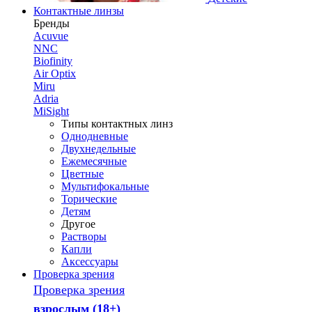
Контактные линзы
Бренды
Acuvue
NNC
Biofinity
Air Optix
Miru
Adria
MiSight
Типы контактных линз
Однодневные
Двухнедельные
Ежемесячные
Цветные
Мультифокальные
Торические
Детям
Другое
Растворы
Капли
Аксессуары
Проверка зрения
Проверка зрения
взрослым (18+)