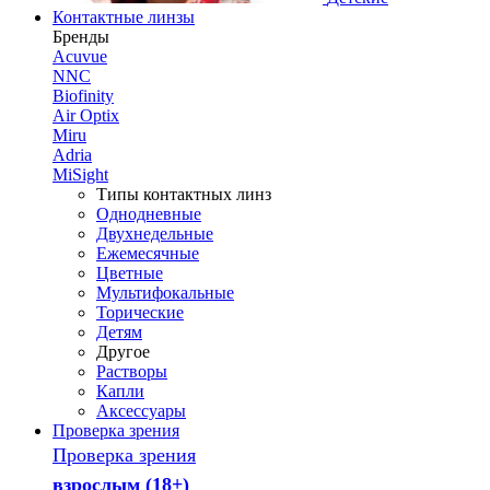
Контактные линзы
Бренды
Acuvue
NNC
Biofinity
Air Optix
Miru
Adria
MiSight
Типы контактных линз
Однодневные
Двухнедельные
Ежемесячные
Цветные
Мультифокальные
Торические
Детям
Другое
Растворы
Капли
Аксессуары
Проверка зрения
Проверка зрения
взрослым (18+)