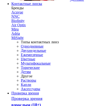
Контактные линзы
Бренды
Acuvue
NNC
Biofinity
Air Optix
Miru
Adria
MiSight
Типы контактных линз
Однодневные
Двухнедельные
Ежемесячные
Цветные
Мультифокальные
Торические
Детям
Другое
Растворы
Капли
Аксессуары
Проверка зрения
Проверка зрения
взрослым (18+)