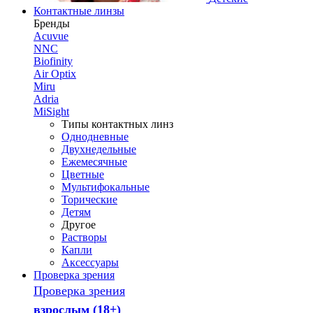
Контактные линзы
Бренды
Acuvue
NNC
Biofinity
Air Optix
Miru
Adria
MiSight
Типы контактных линз
Однодневные
Двухнедельные
Ежемесячные
Цветные
Мультифокальные
Торические
Детям
Другое
Растворы
Капли
Аксессуары
Проверка зрения
Проверка зрения
взрослым (18+)