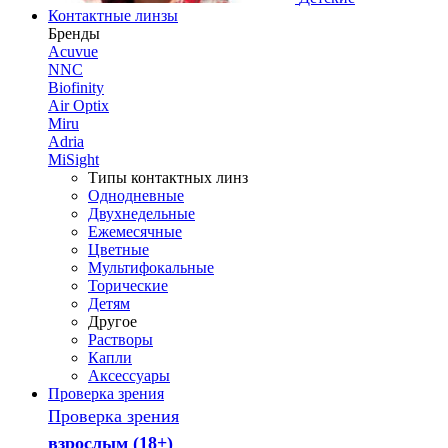
Контактные линзы
Бренды
Acuvue
NNC
Biofinity
Air Optix
Miru
Adria
MiSight
Типы контактных линз
Однодневные
Двухнедельные
Ежемесячные
Цветные
Мультифокальные
Торические
Детям
Другое
Растворы
Капли
Аксессуары
Проверка зрения
Проверка зрения
взрослым (18+)