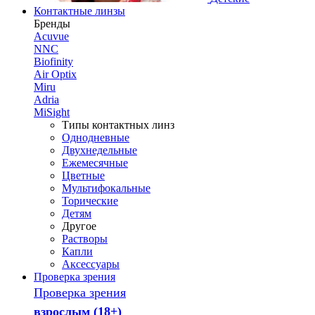
Контактные линзы
Бренды
Acuvue
NNC
Biofinity
Air Optix
Miru
Adria
MiSight
Типы контактных линз
Однодневные
Двухнедельные
Ежемесячные
Цветные
Мультифокальные
Торические
Детям
Другое
Растворы
Капли
Аксессуары
Проверка зрения
Проверка зрения
взрослым (18+)