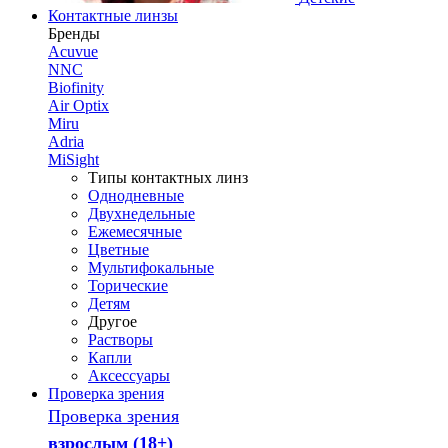
Контактные линзы
Бренды
Acuvue
NNC
Biofinity
Air Optix
Miru
Adria
MiSight
Типы контактных линз
Однодневные
Двухнедельные
Ежемесячные
Цветные
Мультифокальные
Торические
Детям
Другое
Растворы
Капли
Аксессуары
Проверка зрения
Проверка зрения
взрослым (18+)