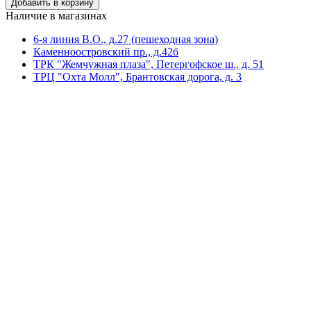
Наличие в магазинах
6-я линия В.О., д.27 (пешeходная зона)
Каменноостровский пр., д.42б
ТРК "Жемчужная плаза", Петергофское ш., д. 51
ТРЦ "Охта Молл", Брантовская дорога, д. 3