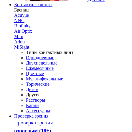
Контактные линзы
Бренды
Acuvue
NNC
Biofinity
Air Optix
Miru
Adria
MiSight
Типы контактных линз
Однодневные
Двухнедельные
Ежемесячные
Цветные
Мультифокальные
Торические
Детям
Другое
Растворы
Капли
Аксессуары
Проверка зрения
Проверка зрения
взрослым (18+)