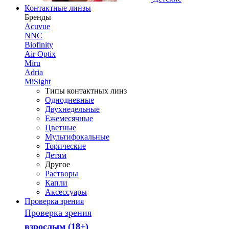
Контактные линзы
Бренды
Acuvue
NNC
Biofinity
Air Optix
Miru
Adria
MiSight
Типы контактных линз
Однодневные
Двухнедельные
Ежемесячные
Цветные
Мультифокальные
Торические
Детям
Другое
Растворы
Капли
Аксессуары
Проверка зрения
Проверка зрения
взрослым (18+)