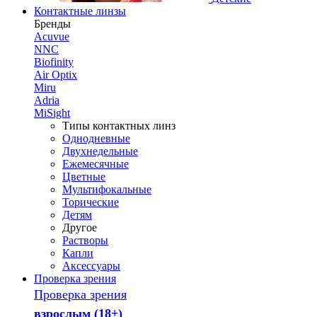
Контактные линзы
Бренды
Acuvue
NNC
Biofinity
Air Optix
Miru
Adria
MiSight
Типы контактных линз
Однодневные
Двухнедельные
Ежемесячные
Цветные
Мультифокальные
Торические
Детям
Другое
Растворы
Капли
Аксессуары
Проверка зрения
Проверка зрения
взрослым (18+)