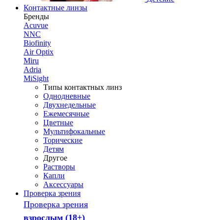
Контактные линзы
Бренды
Acuvue
NNC
Biofinity
Air Optix
Miru
Adria
MiSight
Типы контактных линз
Однодневные
Двухнедельные
Ежемесячные
Цветные
Мультифокальные
Торические
Детям
Другое
Растворы
Капли
Аксессуары
Проверка зрения
Проверка зрения
взрослым (18+)