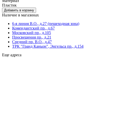
Материал
Пластик
Наличие в магазинах
6-я линия В.О., д.27 (пешeходная зона)
Комендантский пр., д.67
Московский пр., д.105
Просвещения пр., д.21
Средний пр. В.О., д.47
ТРК "Гранд Каньон", Энгельса пр., д.154
Еще адреса