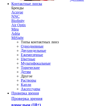
Контактные линзы
Бренды
Acuvue
NNC
Biofinity
Air Optix
Miru
Adria
MiSight
Типы контактных линз
Однодневные
Двухнедельные
Ежемесячные
Цветные
Мультифокальные
Торические
Детям
Другое
Растворы
Капли
Аксессуары
Проверка зрения
Проверка зрения
взрослым (18+)