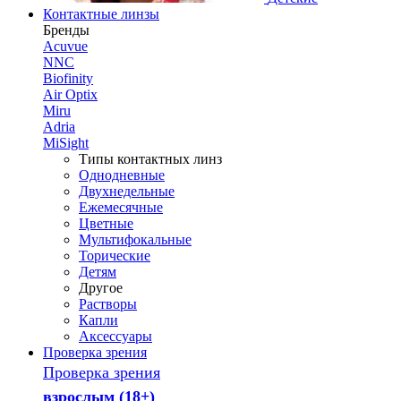
Контактные линзы
Бренды
Acuvue
NNC
Biofinity
Air Optix
Miru
Adria
MiSight
Типы контактных линз
Однодневные
Двухнедельные
Ежемесячные
Цветные
Мультифокальные
Торические
Детям
Другое
Растворы
Капли
Аксессуары
Проверка зрения
Проверка зрения
взрослым (18+)