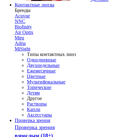
Контактные линзы
Бренды
Acuvue
NNC
Biofinity
Air Optix
Miru
Adria
MiSight
Типы контактных линз
Однодневные
Двухнедельные
Ежемесячные
Цветные
Мультифокальные
Торические
Детям
Другое
Растворы
Капли
Аксессуары
Проверка зрения
Проверка зрения
взрослым (18+)