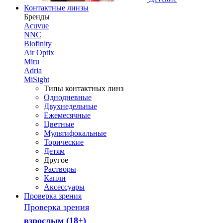
Контактные линзы
Бренды
Acuvue
NNC
Biofinity
Air Optix
Miru
Adria
MiSight
Типы контактных линз
Однодневные
Двухнедельные
Ежемесячные
Цветные
Мультифокальные
Торические
Детям
Другое
Растворы
Капли
Аксессуары
Проверка зрения
Проверка зрения
взрослым (18+)