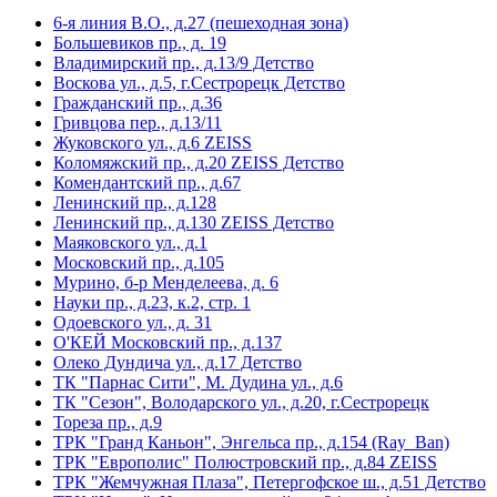
6-я линия В.О., д.27 (пешeходная зона)
Большевиков пр., д. 19
Владимирский пр., д.13/9 Детство
Воскова ул., д.5, г.Сестрорецк Детство
Гражданский пр., д.36
Гривцова пер., д.13/11
Жуковского ул., д.6 ZEISS
Коломяжский пр., д.20 ZEISS Детство
Комендантский пр., д.67
Ленинский пр., д.128
Ленинский пр., д.130 ZEISS Детство
Маяковского ул., д.1
Московский пр., д.105
Мурино, б-р Менделеева, д. 6
Науки пр., д.23, к.2, стр. 1
Одоевского ул., д. 31
О'КЕЙ Московский пр., д.137
Олеко Дундича ул., д.17 Детство
ТК "Парнас Сити", М. Дудина ул., д.6
ТК "Сезон", Володарского ул., д.20, г.Сестрорецк
Тореза пр., д.9
ТРК "Гранд Каньон", Энгельса пр., д.154 (Ray_Ban)
ТРК "Европолис" Полюстровский пр., д.84 ZEISS
ТРК "Жемчужная Плаза", Петергофское ш., д.51 Детство