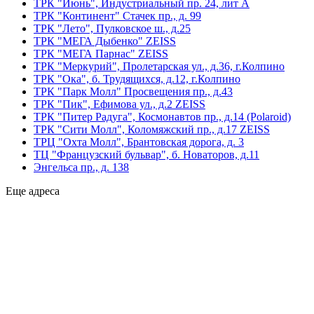
ТРК "Июнь", Индустриальный пр. 24, лит А
ТРК "Континент" Стачек пр., д. 99
ТРК "Лето", Пулковское ш., д.25
ТРК "МЕГА Дыбенко" ZEISS
ТРК "МЕГА Парнас" ZEISS
ТРК "Меркурий", Пролетарская ул., д.36, г.Колпино
ТРК "Ока", б. Трудящихся, д.12, г.Колпино
ТРК "Парк Молл" Просвещения пр., д.43
ТРК "Пик", Ефимова ул., д.2 ZEISS
ТРК "Питер Радуга", Космонавтов пр., д.14 (Polaroid)
ТРК "Сити Молл", Коломяжский пр., д.17 ZEISS
ТРЦ "Охта Молл", Брантовская дорога, д. 3
ТЦ "Французский бульвар", б. Новаторов, д.11
Энгельса пр., д. 138
Еще адреса