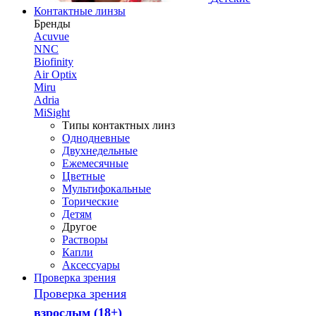
Контактные линзы
Бренды
Acuvue
NNC
Biofinity
Air Optix
Miru
Adria
MiSight
Типы контактных линз
Однодневные
Двухнедельные
Ежемесячные
Цветные
Мультифокальные
Торические
Детям
Другое
Растворы
Капли
Аксессуары
Проверка зрения
Проверка зрения
взрослым (18+)