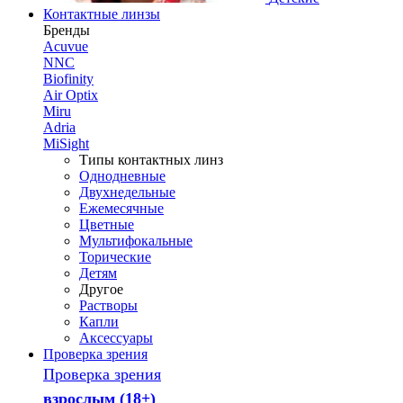
Контактные линзы
Бренды
Acuvue
NNC
Biofinity
Air Optix
Miru
Adria
MiSight
Типы контактных линз
Однодневные
Двухнедельные
Ежемесячные
Цветные
Мультифокальные
Торические
Детям
Другое
Растворы
Капли
Аксессуары
Проверка зрения
Проверка зрения
взрослым (18+)