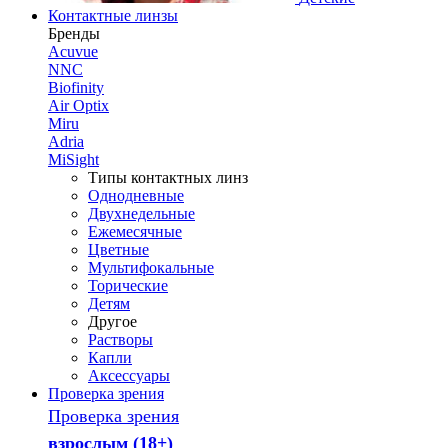
Контактные линзы
Бренды
Acuvue
NNC
Biofinity
Air Optix
Miru
Adria
MiSight
Типы контактных линз
Однодневные
Двухнедельные
Ежемесячные
Цветные
Мультифокальные
Торические
Детям
Другое
Растворы
Капли
Аксессуары
Проверка зрения
Проверка зрения
взрослым (18+)