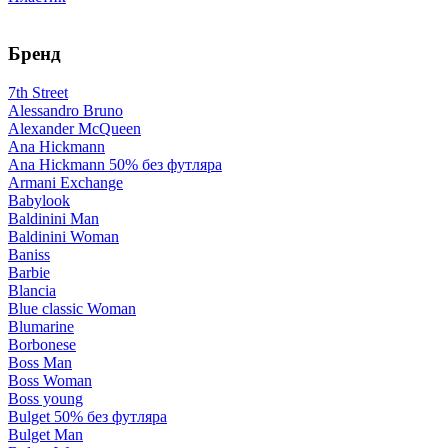
Бренд
7th Street
Alessandro Bruno
Alexander McQueen
Ana Hickmann
Ana Hickmann 50% без футляра
Armani Exchange
Babylook
Baldinini Man
Baldinini Woman
Baniss
Barbie
Blancia
Blue classic Woman
Blumarine
Borbonese
Boss Man
Boss Woman
Boss young
Bulget 50% без футляра
Bulget Man