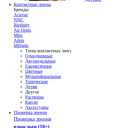
Контактные линзы
Бренды
Acuvue
NNC
Biofinity
Air Optix
Miru
Adria
MiSight
Типы контактных линз
Однодневные
Двухнедельные
Ежемесячные
Цветные
Мультифокальные
Торические
Детям
Другое
Растворы
Капли
Аксессуары
Проверка зрения
Проверка зрения
взрослым (18+)