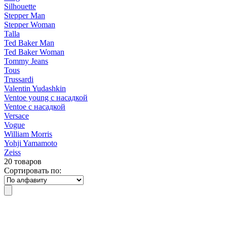
Silhouette
Stepper Man
Stepper Woman
Talla
Ted Baker Man
Ted Baker Woman
Tommy Jeans
Tous
Trussardi
Valentin Yudashkin
Ventoe young с насадкой
Ventoe с насадкой
Versace
Vogue
William Morris
Yohji Yamamoto
Zeiss
20 товаров
Сортировать по: