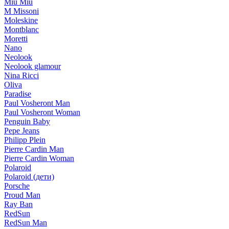
Miu Miu
M Missoni
Moleskine
Montblanc
Moretti
Nano
Neolook
Neolook glamour
Nina Ricci
Oliva
Paradise
Paul Vosheront Man
Paul Vosheront Woman
Penguin Baby
Pepe Jeans
Philipp Plein
Pierre Cardin Man
Pierre Cardin Woman
Polaroid
Polaroid (дети)
Porsche
Proud Man
Ray Ban
RedSun
RedSun Man