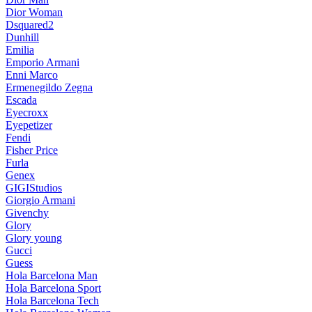
Dior Woman
Dsquared2
Dunhill
Emilia
Emporio Armani
Enni Marco
Ermenegildo Zegna
Escada
Eyecroxx
Eyepetizer
Fendi
Fisher Price
Furla
Genex
GIGIStudios
Giorgio Armani
Givenchy
Glory
Glory young
Gucci
Guess
Hola Barcelona Man
Hola Barcelona Sport
Hola Barcelona Tech