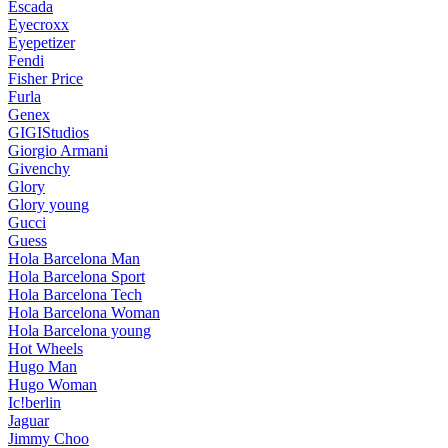
Escada
Eyecroxx
Eyepetizer
Fendi
Fisher Price
Furla
Genex
GIGIStudios
Giorgio Armani
Givenchy
Glory
Glory young
Gucci
Guess
Hola Barcelona Man
Hola Barcelona Sport
Hola Barcelona Tech
Hola Barcelona Woman
Hola Barcelona young
Hot Wheels
Hugo Man
Hugo Woman
Ic!berlin
Jaguar
Jimmy Choo