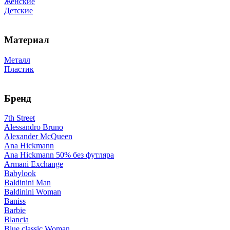
Женские
Детские
Материал
Металл
Пластик
Бренд
7th Street
Alessandro Bruno
Alexander McQueen
Ana Hickmann
Ana Hickmann 50% без футляра
Armani Exchange
Babylook
Baldinini Man
Baldinini Woman
Baniss
Barbie
Blancia
Blue classic Woman