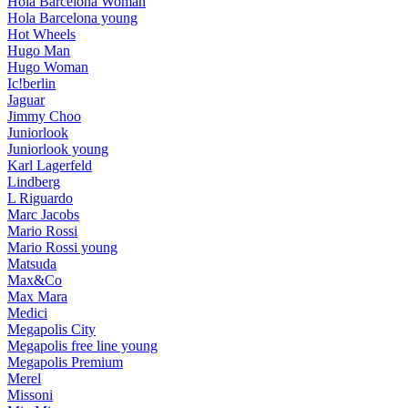
Hola Barcelona Woman
Hola Barcelona young
Hot Wheels
Hugo Man
Hugo Woman
Ic!berlin
Jaguar
Jimmy Choo
Juniorlook
Juniorlook young
Karl Lagerfeld
Lindberg
L Riguardo
Marc Jacobs
Mario Rossi
Mario Rossi young
Matsuda
Max&Co
Max Mara
Medici
Megapolis City
Megapolis free line young
Megapolis Premium
Merel
Missoni