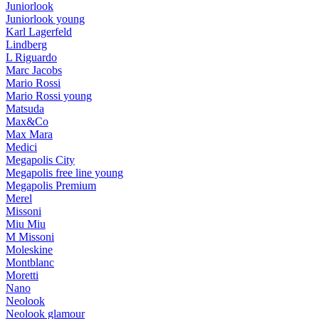
Juniorlook
Juniorlook young
Karl Lagerfeld
Lindberg
L Riguardo
Marc Jacobs
Mario Rossi
Mario Rossi young
Matsuda
Max&Co
Max Mara
Medici
Megapolis City
Megapolis free line young
Megapolis Premium
Merel
Missoni
Miu Miu
M Missoni
Moleskine
Montblanc
Moretti
Nano
Neolook
Neolook glamour