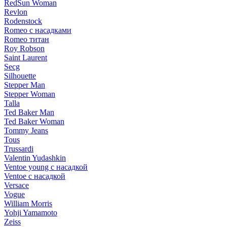
RedSun Woman
Revlon
Rodenstock
Romeo с насадками
Romeo титан
Roy Robson
Saint Laurent
Secg
Silhouette
Stepper Man
Stepper Woman
Talla
Ted Baker Man
Ted Baker Woman
Tommy Jeans
Tous
Trussardi
Valentin Yudashkin
Ventoe young с насадкой
Ventoe с насадкой
Versace
Vogue
William Morris
Yohji Yamamoto
Zeiss