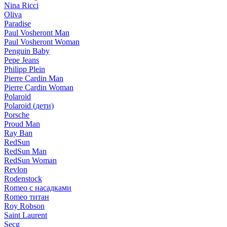
Nina Ricci
Oliva
Paradise
Paul Vosheront Man
Paul Vosheront Woman
Penguin Baby
Pepe Jeans
Philipp Plein
Pierre Cardin Man
Pierre Cardin Woman
Polaroid
Polaroid (дети)
Porsche
Proud Man
Ray Ban
RedSun
RedSun Man
RedSun Woman
Revlon
Rodenstock
Romeo с насадками
Romeo титан
Roy Robson
Saint Laurent
Secg