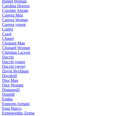
Bulget Woman
Carolina Herrera
Caroline Abram
Carrera Man
Carrera Woman
Carrera young
Cartier
Cazal
Chanel
Chopard Man
Chopard Woman
Christian Lacroix
Dacchi
Dacchi young
Dacchi (дети)
David Beckham
Davidoff
Dior Man
Dior Woman
Dsquared2
Dunhill
Emilia
Emporio Armani
Enni Marco
Ermenegildo Zegna