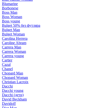
Blumarine
Borbonese
Boss Man
Boss Woman
Boss young
Bulget 50% без футляра
Bulget Man
Bulget Woman
Carolina Herrera
Caroline Abram
Carrera Man
Carrera Woman
Carrera young
Cartier
Cazal
Chanel
Chopard Man
Chopard Woman
Christian Lacroix
Dacchi
Dacchi young
Dacchi (дети)
David Beckham
Davidoff
Dior Man