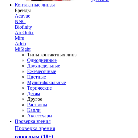
Контактные линзы
Бренды
Acuvue
NNC
Biofinity
Air Optix
Miru
Adria
MiSight
Типы контактных линз
Однодневные
Двухнедельные
Ежемесячные
Цветные
Мультифокальные
Торические
Детям
Другое
Растворы
Капли
Аксессуары
Проверка зрения
Проверка зрения
взрослым (18+)