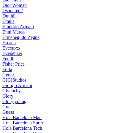
Dior Woman
Dsquared2
Dunhill
Emilia
Emporio Armani
Enni Marco
Ermenegildo Zegna
Escada
Eyecroxx
Eyepetizer
Fendi
Fisher Price
Furla
Genex
GIGIStudios
Giorgio Armani
Givenchy
Glory
Glory young
Gucci
Guess
Hola Barcelona Man
Hola Barcelona Sport
Hola Barcelona Tech