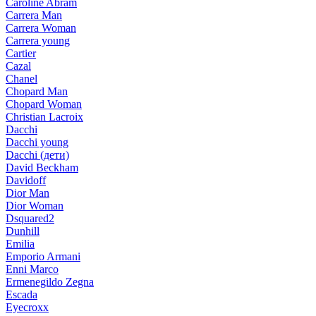
Caroline Abram
Carrera Man
Carrera Woman
Carrera young
Cartier
Cazal
Chanel
Chopard Man
Chopard Woman
Christian Lacroix
Dacchi
Dacchi young
Dacchi (дети)
David Beckham
Davidoff
Dior Man
Dior Woman
Dsquared2
Dunhill
Emilia
Emporio Armani
Enni Marco
Ermenegildo Zegna
Escada
Eyecroxx