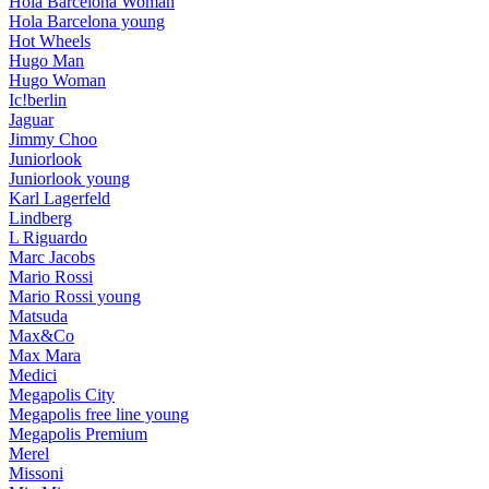
Hola Barcelona Woman
Hola Barcelona young
Hot Wheels
Hugo Man
Hugo Woman
Ic!berlin
Jaguar
Jimmy Choo
Juniorlook
Juniorlook young
Karl Lagerfeld
Lindberg
L Riguardo
Marc Jacobs
Mario Rossi
Mario Rossi young
Matsuda
Max&Co
Max Mara
Medici
Megapolis City
Megapolis free line young
Megapolis Premium
Merel
Missoni