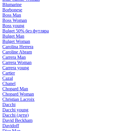
Blumarine
Borbonese
Boss Man
Boss Woman
Boss young
Bulget 50% без футляра
Bulget Man
Bulget Woman
Carolina Herrera
Caroline Abram
Carrera Man
Carrera Woman
Carrera young
Cartier
Cazal
Chanel
Chopard Man
Chopard Woman
Christian Lacroix
Dacchi
Dacchi young
Dacchi (дети)
David Beckham
Davidoff
Dior Man