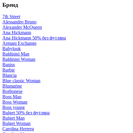
Бренд
7th Street
Alessandro Bruno
Alexander McQueen
Ana Hickmann
Ana Hickmann 50% без футляра
Armani Exchange
Babylook
Baldinini Man
Baldinini Woman
Baniss
Barbie
Blancia
Blue classic Woman
Blumarine
Borbonese
Boss Man
Boss Woman
Boss young
Bulget 50% без футляра
Bulget Man
Bulget Woman
Carolina Herrera