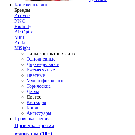
Контактные линзы
Бренды
Acuvue
NNC
Biofinity
Air Optix
Miru
Adria
MiSight
Типы контактных линз
Однодневные
Двухнедельные
Ежемесячные
Цветные
Мультифокальные
Торические
Детям
Другое
Растворы
Капли
Аксессуары
Проверка зрения
Проверка зрения
взрослым (18+)