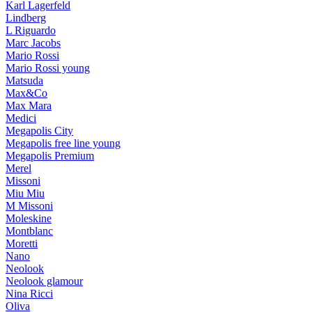
Karl Lagerfeld
Lindberg
L Riguardo
Marc Jacobs
Mario Rossi
Mario Rossi young
Matsuda
Max&Co
Max Mara
Medici
Megapolis City
Megapolis free line young
Megapolis Premium
Merel
Missoni
Miu Miu
M Missoni
Moleskine
Montblanc
Moretti
Nano
Neolook
Neolook glamour
Nina Ricci
Oliva