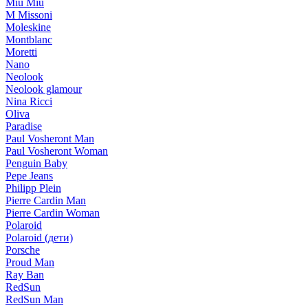
Miu Miu
M Missoni
Moleskine
Montblanc
Moretti
Nano
Neolook
Neolook glamour
Nina Ricci
Oliva
Paradise
Paul Vosheront Man
Paul Vosheront Woman
Penguin Baby
Pepe Jeans
Philipp Plein
Pierre Cardin Man
Pierre Cardin Woman
Polaroid
Polaroid (дети)
Porsche
Proud Man
Ray Ban
RedSun
RedSun Man