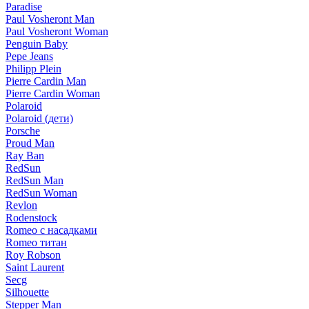
Paradise
Paul Vosheront Man
Paul Vosheront Woman
Penguin Baby
Pepe Jeans
Philipp Plein
Pierre Cardin Man
Pierre Cardin Woman
Polaroid
Polaroid (дети)
Porsche
Proud Man
Ray Ban
RedSun
RedSun Man
RedSun Woman
Revlon
Rodenstock
Romeo с насадками
Romeo титан
Roy Robson
Saint Laurent
Secg
Silhouette
Stepper Man