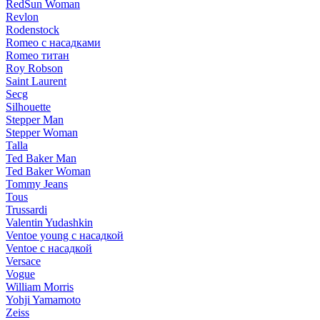
RedSun Woman
Revlon
Rodenstock
Romeo с насадками
Romeo титан
Roy Robson
Saint Laurent
Secg
Silhouette
Stepper Man
Stepper Woman
Talla
Ted Baker Man
Ted Baker Woman
Tommy Jeans
Tous
Trussardi
Valentin Yudashkin
Ventoe young с насадкой
Ventoe с насадкой
Versace
Vogue
William Morris
Yohji Yamamoto
Zeiss