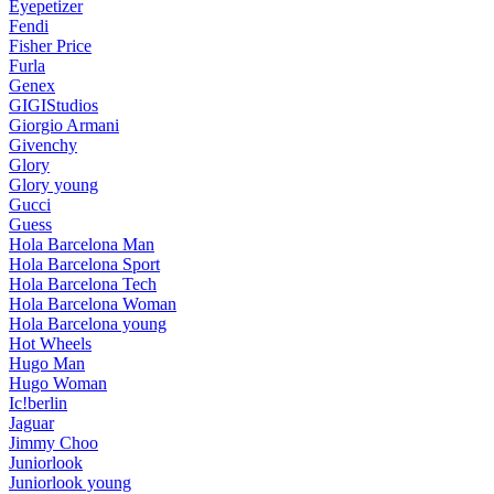
Eyepetizer
Fendi
Fisher Price
Furla
Genex
GIGIStudios
Giorgio Armani
Givenchy
Glory
Glory young
Gucci
Guess
Hola Barcelona Man
Hola Barcelona Sport
Hola Barcelona Tech
Hola Barcelona Woman
Hola Barcelona young
Hot Wheels
Hugo Man
Hugo Woman
Ic!berlin
Jaguar
Jimmy Choo
Juniorlook
Juniorlook young