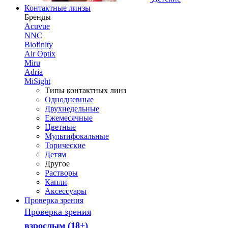
Контактные линзы
Бренды
Acuvue
NNC
Biofinity
Air Optix
Miru
Adria
MiSight
Типы контактных линз
Однодневные
Двухнедельные
Ежемесячные
Цветные
Мультифокальные
Торические
Детям
Другое
Растворы
Капли
Аксессуары
Проверка зрения
Проверка зрения
взрослым (18+)