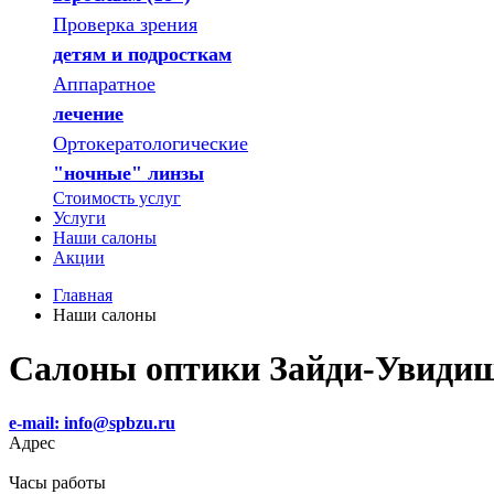
Проверка зрения
детям и подросткам
Аппаратное
лечение
Ортокератологические
"ночные" линзы
Стоимость услуг
Услуги
Наши салоны
Акции
Главная
Наши салоны
Салоны оптики Зайди-Увидиш
e-mail: info@spbzu.ru
Адрес
Часы работы