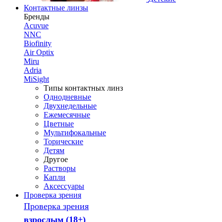
Контактные линзы
Бренды
Acuvue
NNC
Biofinity
Air Optix
Miru
Adria
MiSight
Типы контактных линз
Однодневные
Двухнедельные
Ежемесячные
Цветные
Мультифокальные
Торические
Детям
Другое
Растворы
Капли
Аксессуары
Проверка зрения
Проверка зрения
взрослым (18+)