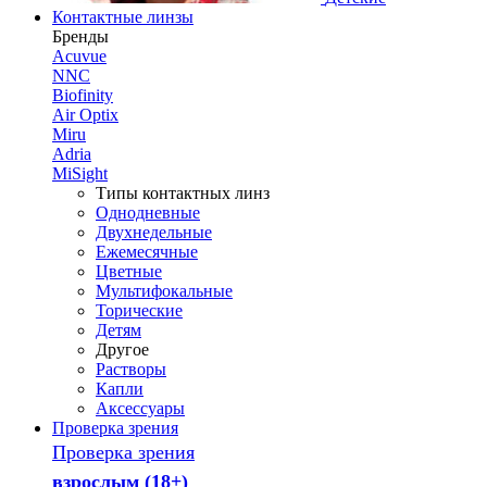
Контактные линзы
Бренды
Acuvue
NNC
Biofinity
Air Optix
Miru
Adria
MiSight
Типы контактных линз
Однодневные
Двухнедельные
Ежемесячные
Цветные
Мультифокальные
Торические
Детям
Другое
Растворы
Капли
Аксессуары
Проверка зрения
Проверка зрения
взрослым (18+)