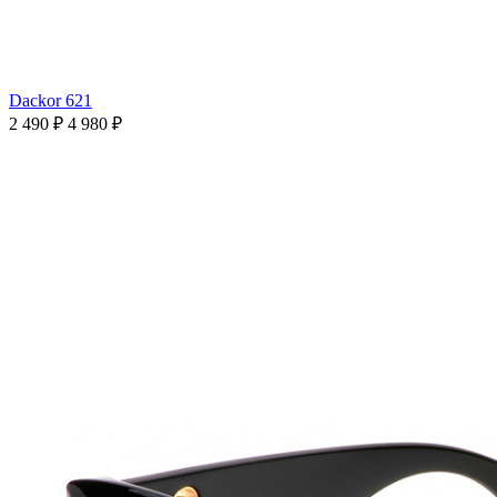
Dackor 621
2 490 ₽
4 980 ₽