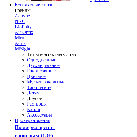
Контактные линзы
Бренды
Acuvue
NNC
Biofinity
Air Optix
Miru
Adria
MiSight
Типы контактных линз
Однодневные
Двухнедельные
Ежемесячные
Цветные
Мультифокальные
Торические
Детям
Другое
Растворы
Капли
Аксессуары
Проверка зрения
Проверка зрения
взрослым (18+)