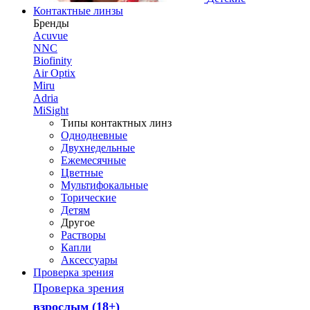
Контактные линзы
Бренды
Acuvue
NNC
Biofinity
Air Optix
Miru
Adria
MiSight
Типы контактных линз
Однодневные
Двухнедельные
Ежемесячные
Цветные
Мультифокальные
Торические
Детям
Другое
Растворы
Капли
Аксессуары
Проверка зрения
Проверка зрения
взрослым (18+)