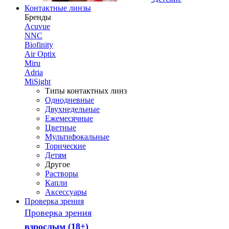
Контактные линзы
Бренды
Acuvue
NNC
Biofinity
Air Optix
Miru
Adria
MiSight
Типы контактных линз
Однодневные
Двухнедельные
Ежемесячные
Цветные
Мультифокальные
Торические
Детям
Другое
Растворы
Капли
Аксессуары
Проверка зрения
Проверка зрения
взрослым (18+)