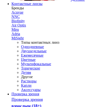
Контактные линзы
Бренды
Acuvue
NNC
Biofinity
Air Optix
Miru
Adria
MiSight
Типы контактных линз
Однодневные
Двухнедельные
Ежемесячные
Цветные
Мультифокальные
Торические
Детям
Другое
Растворы
Капли
Аксессуары
Проверка зрения
Проверка зрения
взрослым (18+)