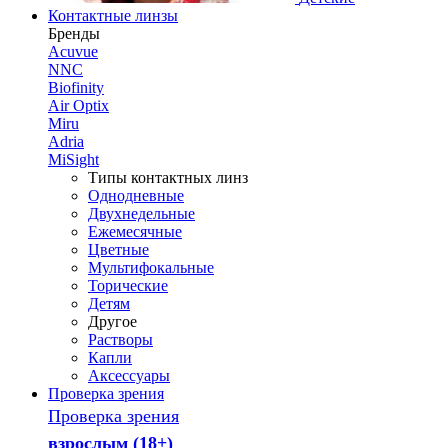
Контактные линзы
Бренды
Acuvue
NNC
Biofinity
Air Optix
Miru
Adria
MiSight
Типы контактных линз
Однодневные
Двухнедельные
Ежемесячные
Цветные
Мультифокальные
Торические
Детям
Другое
Растворы
Капли
Аксессуары
Проверка зрения
Проверка зрения
взрослым (18+)