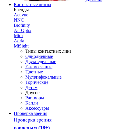
Контактные линзы
Бренды
Acuvue
NNC
Biofinity
Air Optix
Miru
Adria
MiSight
Типы контактных линз
Однодневные
Двухнедельные
Ежемесячные
Цветные
Мультифокальные
Торические
Детям
Другое
Растворы
Капли
Аксессуары
Проверка зрения
Проверка зрения
взрослым (18+)