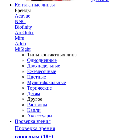
Контактные линзы
Бренды
Acuvue
NNC
Biofinity
Air Optix
Miru
Adria
MiSight
Типы контактных линз
Однодневные
Двухнедельные
Ежемесячные
Цветные
Мультифокальные
Торические
Детям
Другое
Растворы
Капли
Аксессуары
Проверка зрения
Проверка зрения
взрослым (18+)