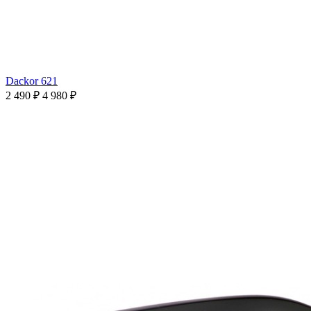
Dackor 621
2 490 ₽
4 980 ₽