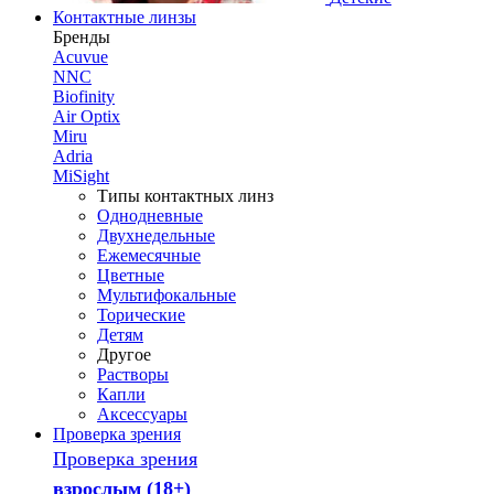
Контактные линзы
Бренды
Acuvue
NNC
Biofinity
Air Optix
Miru
Adria
MiSight
Типы контактных линз
Однодневные
Двухнедельные
Ежемесячные
Цветные
Мультифокальные
Торические
Детям
Другое
Растворы
Капли
Аксессуары
Проверка зрения
Проверка зрения
взрослым (18+)