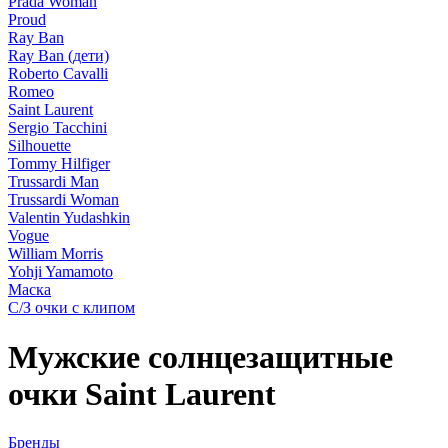
Prada Woman
Proud
Ray Ban
Ray Ban (дети)
Roberto Cavalli
Romeo
Saint Laurent
Sergio Tacchini
Silhouette
Tommy Hilfiger
Trussardi Man
Trussardi Woman
Valentin Yudashkin
Vogue
William Morris
Yohji Yamamoto
Маска
С/З очки с клипом
Мужские солнцезащитные
очки Saint Laurent
Бренды