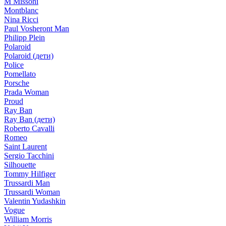
M Missoni
Montblanc
Nina Ricci
Paul Vosheront Man
Philipp Plein
Polaroid
Polaroid (дети)
Police
Pomellato
Porsche
Prada Woman
Proud
Ray Ban
Ray Ban (дети)
Roberto Cavalli
Romeo
Saint Laurent
Sergio Tacchini
Silhouette
Tommy Hilfiger
Trussardi Man
Trussardi Woman
Valentin Yudashkin
Vogue
William Morris