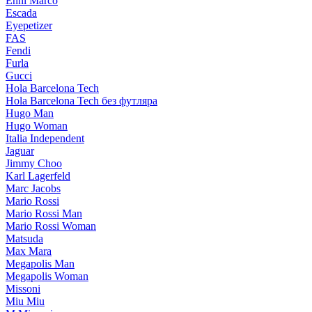
Enni Marco
Escada
Eyepetizer
FAS
Fendi
Furla
Gucci
Hola Barcelona Tech
Hola Barcelona Tech без футляра
Hugo Man
Hugo Woman
Italia Independent
Jaguar
Jimmy Choo
Karl Lagerfeld
Marc Jacobs
Mario Rossi
Mario Rossi Man
Mario Rossi Woman
Matsuda
Max Mara
Megapolis Man
Megapolis Woman
Missoni
Miu Miu