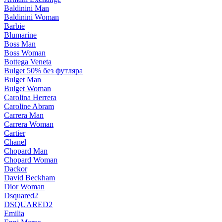
Baldinini Man
Baldinini Woman
Barbie
Blumarine
Boss Man
Boss Woman
Bottega Veneta
Bulget 50% без футляра
Bulget Man
Bulget Woman
Carolina Herrera
Caroline Abram
Carrera Man
Carrera Woman
Cartier
Chanel
Chopard Man
Chopard Woman
Dackor
David Beckham
Dior Woman
Dsquared2
DSQUARED2
Emilia