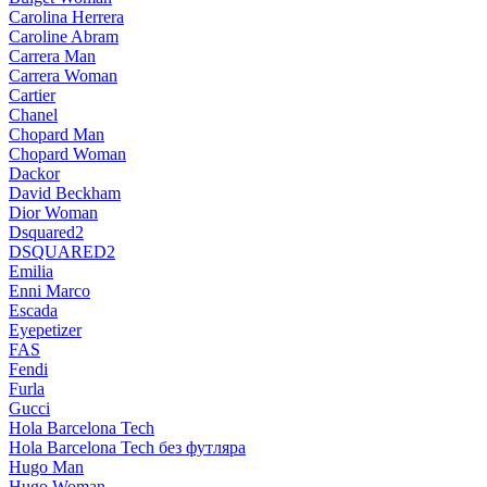
Carolina Herrera
Caroline Abram
Carrera Man
Carrera Woman
Cartier
Chanel
Chopard Man
Chopard Woman
Dackor
David Beckham
Dior Woman
Dsquared2
DSQUARED2
Emilia
Enni Marco
Escada
Eyepetizer
FAS
Fendi
Furla
Gucci
Hola Barcelona Tech
Hola Barcelona Tech без футляра
Hugo Man
Hugo Woman