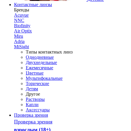
Контактные линзы
Бренды
Acuvue
NNC
Biofinity
Air Optix
Miru
Adria
MiSight
Типы контактных линз
Однодневные
Двухнедельные
Ежемесячные
Цветные
Мультифокальные
Торические
Детям
Другое
Растворы
Капли
Аксессуары
Проверка зрения
Проверка зрения
взрослым (18+)