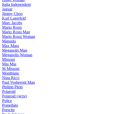
Italia Independent
Jaguar
Jimmy Choo
Karl Lagerfeld
Marc Jacobs
Mario Rossi
Mario Rossi Man
Mario Rossi Woman
Matsuda
Max Mara
Megapolis Man
Megapolis Woman
Missoni
Miu Miu
M Missoni
Montblanc
Nina Ricci
Paul Vosheront Man
Philipp Plein
Polaroid
Polaroid (дети)
Police
Pomellato
Porsche