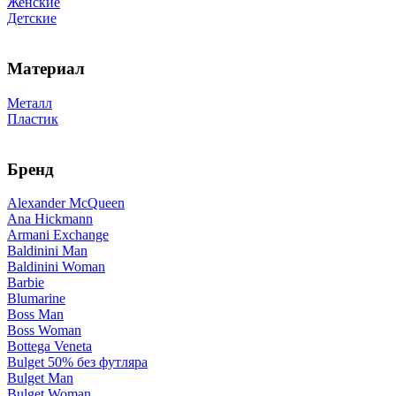
Женские
Детские
Материал
Металл
Пластик
Бренд
Alexander McQueen
Ana Hickmann
Armani Exchange
Baldinini Man
Baldinini Woman
Barbie
Blumarine
Boss Man
Boss Woman
Bottega Veneta
Bulget 50% без футляра
Bulget Man
Bulget Woman