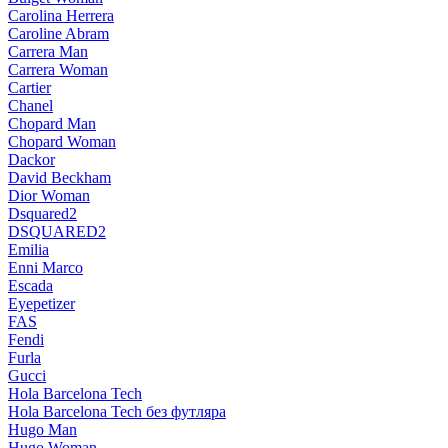
Carolina Herrera
Caroline Abram
Carrera Man
Carrera Woman
Cartier
Chanel
Chopard Man
Chopard Woman
Dackor
David Beckham
Dior Woman
Dsquared2
DSQUARED2
Emilia
Enni Marco
Escada
Eyepetizer
FAS
Fendi
Furla
Gucci
Hola Barcelona Tech
Hola Barcelona Tech без футляра
Hugo Man
Hugo Woman