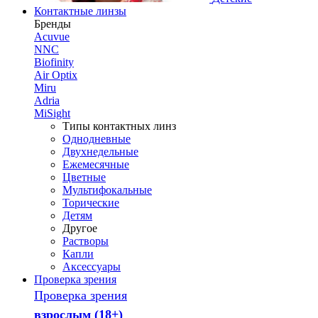
Контактные линзы
Бренды
Acuvue
NNC
Biofinity
Air Optix
Miru
Adria
MiSight
Типы контактных линз
Однодневные
Двухнедельные
Ежемесячные
Цветные
Мультифокальные
Торические
Детям
Другое
Растворы
Капли
Аксессуары
Проверка зрения
Проверка зрения
взрослым (18+)