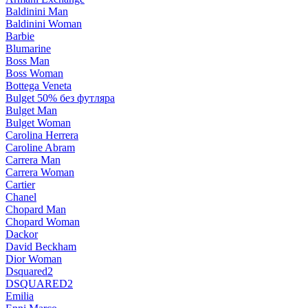
Baldinini Man
Baldinini Woman
Barbie
Blumarine
Boss Man
Boss Woman
Bottega Veneta
Bulget 50% без футляра
Bulget Man
Bulget Woman
Carolina Herrera
Caroline Abram
Carrera Man
Carrera Woman
Cartier
Chanel
Chopard Man
Chopard Woman
Dackor
David Beckham
Dior Woman
Dsquared2
DSQUARED2
Emilia