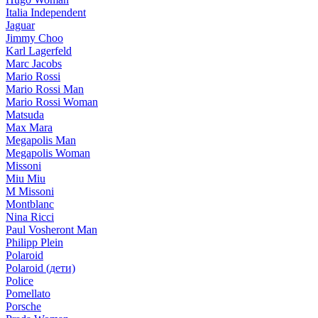
Italia Independent
Jaguar
Jimmy Choo
Karl Lagerfeld
Marc Jacobs
Mario Rossi
Mario Rossi Man
Mario Rossi Woman
Matsuda
Max Mara
Megapolis Man
Megapolis Woman
Missoni
Miu Miu
M Missoni
Montblanc
Nina Ricci
Paul Vosheront Man
Philipp Plein
Polaroid
Polaroid (дети)
Police
Pomellato
Porsche