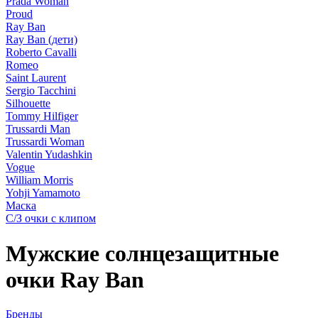
Prada Woman
Proud
Ray Ban
Ray Ban (дети)
Roberto Cavalli
Romeo
Saint Laurent
Sergio Tacchini
Silhouette
Tommy Hilfiger
Trussardi Man
Trussardi Woman
Valentin Yudashkin
Vogue
William Morris
Yohji Yamamoto
Маска
С/З очки с клипом
Мужские солнцезащитные
очки Ray Ban
Бренды