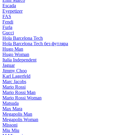
Enni Marco
Escada
Eyepetizer
FAS
Fendi
Furla
Gucci
Hola Barcelona Tech
Hola Barcelona Tech без футляра
Hugo Man
Hugo Woman
Italia Independent
Jaguar
Jimmy Choo
Karl Lagerfeld
Marc Jacobs
Mario Rossi
Mario Rossi Man
Mario Rossi Woman
Matsuda
Max Mara
Megapolis Man
Megapolis Woman
Missoni
Miu Miu