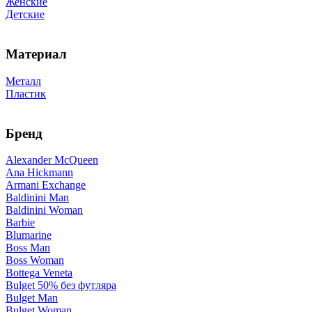
Женские
Детские
Материал
Металл
Пластик
Бренд
Alexander McQueen
Ana Hickmann
Armani Exchange
Baldinini Man
Baldinini Woman
Barbie
Blumarine
Boss Man
Boss Woman
Bottega Veneta
Bulget 50% без футляра
Bulget Man
Bulget Woman