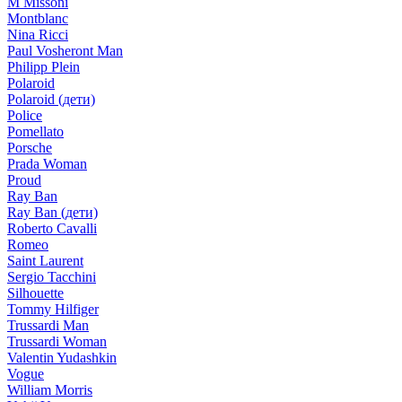
M Missoni
Montblanc
Nina Ricci
Paul Vosheront Man
Philipp Plein
Polaroid
Polaroid (дети)
Police
Pomellato
Porsche
Prada Woman
Proud
Ray Ban
Ray Ban (дети)
Roberto Cavalli
Romeo
Saint Laurent
Sergio Tacchini
Silhouette
Tommy Hilfiger
Trussardi Man
Trussardi Woman
Valentin Yudashkin
Vogue
William Morris