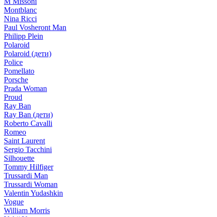
M Missoni
Montblanc
Nina Ricci
Paul Vosheront Man
Philipp Plein
Polaroid
Polaroid (дети)
Police
Pomellato
Porsche
Prada Woman
Proud
Ray Ban
Ray Ban (дети)
Roberto Cavalli
Romeo
Saint Laurent
Sergio Tacchini
Silhouette
Tommy Hilfiger
Trussardi Man
Trussardi Woman
Valentin Yudashkin
Vogue
William Morris