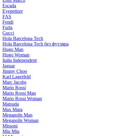
Enni Marco
Escada
Eyepetizer
FAS
Fendi
Furla
Gucci
Hola Barcelona Tech
Hola Barcelona Tech без футляра
Hugo Man
Hugo Woman
Italia Independent
Jaguar
Jimmy Choo
Karl Lagerfeld
Marc Jacobs
Mario Rossi
Mario Rossi Man
Mario Rossi Woman
Matsuda
Max Mara
Megapolis Man
Megapolis Woman
Missoni
Miu Miu