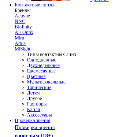
Контактные линзы
Бренды
Acuvue
NNC
Biofinity
Air Optix
Miru
Adria
MiSight
Типы контактных линз
Однодневные
Двухнедельные
Ежемесячные
Цветные
Мультифокальные
Торические
Детям
Другое
Растворы
Капли
Аксессуары
Проверка зрения
Проверка зрения
взрослым (18+)