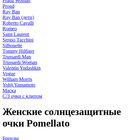
Prada Woman
Proud
Ray Ban
Ray Ban (дети)
Roberto Cavalli
Romeo
Saint Laurent
Sergio Tacchini
Silhouette
Tommy Hilfiger
Trussardi Man
Trussardi Woman
Valentin Yudashkin
Vogue
William Morris
Yohji Yamamoto
Маска
С/З очки с клипом
Женские солнцезащитные
очки Pomellato
Бренды