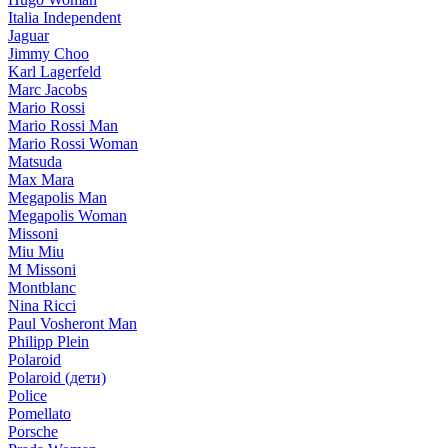
Italia Independent
Jaguar
Jimmy Choo
Karl Lagerfeld
Marc Jacobs
Mario Rossi
Mario Rossi Man
Mario Rossi Woman
Matsuda
Max Mara
Megapolis Man
Megapolis Woman
Missoni
Miu Miu
M Missoni
Montblanc
Nina Ricci
Paul Vosheront Man
Philipp Plein
Polaroid
Polaroid (дети)
Police
Pomellato
Porsche