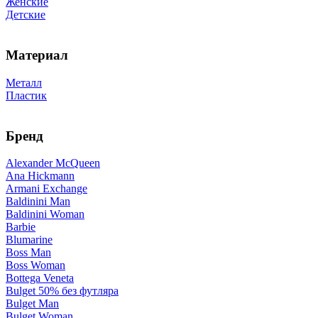
Женские
Детские
Материал
Металл
Пластик
Бренд
Alexander McQueen
Ana Hickmann
Armani Exchange
Baldinini Man
Baldinini Woman
Barbie
Blumarine
Boss Man
Boss Woman
Bottega Veneta
Bulget 50% без футляра
Bulget Man
Bulget Woman