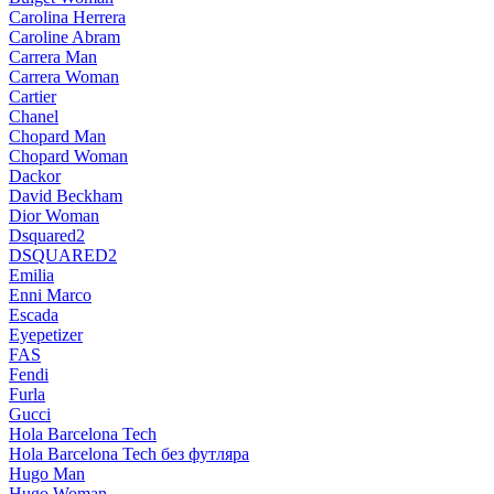
Carolina Herrera
Caroline Abram
Carrera Man
Carrera Woman
Cartier
Chanel
Chopard Man
Chopard Woman
Dackor
David Beckham
Dior Woman
Dsquared2
DSQUARED2
Emilia
Enni Marco
Escada
Eyepetizer
FAS
Fendi
Furla
Gucci
Hola Barcelona Tech
Hola Barcelona Tech без футляра
Hugo Man
Hugo Woman