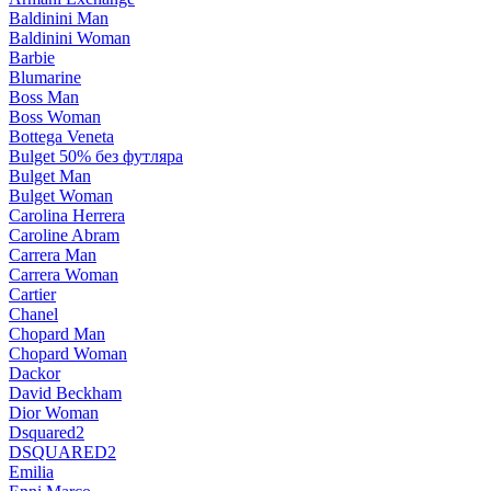
Baldinini Man
Baldinini Woman
Barbie
Blumarine
Boss Man
Boss Woman
Bottega Veneta
Bulget 50% без футляра
Bulget Man
Bulget Woman
Carolina Herrera
Caroline Abram
Carrera Man
Carrera Woman
Cartier
Chanel
Chopard Man
Chopard Woman
Dackor
David Beckham
Dior Woman
Dsquared2
DSQUARED2
Emilia