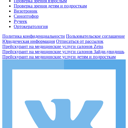
Проверка зрения взрослым
Проверка зрения детям и подросткам
Визотроник
Синоптофор
Ручеек
Ортокератология
Политика конфиденциальности
Пользовательское соглашение
Юридическая информация
Отписаться от рассылок
Прейскурант на медицинские услуги салонов Zeiss
Прейскурант на медицинские услуги салонов Зайди-увидишь
Прейскурант на медицинские услуги детям и подросткам