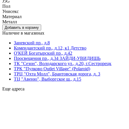
J5G
Пол
Унисекс
Материал
Металл
Наличие в магазинах
Заневский пр., д.8
Комендантский пр., д.12, к1 Детство
О'КЕЙ Богатырский пр., д.42
Просвещения пр., д.34 ЗАЙДИ-УВИДИШЬ
ТК "Сезон", Володарского ул., д.20, г.Сестрорецк
ТРК "Пулково Outlet Village" (Polaroid)
ТРЦ "Охта Молл", Брантовская дорога, д. 3
ТЦ "Авеню", Выборгское ш., д.15
Еще адреса