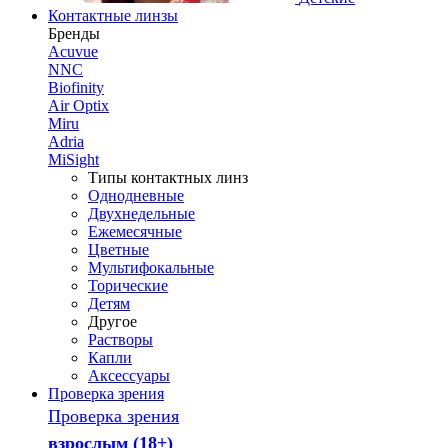
Контактные линзы
Бренды
Acuvue
NNC
Biofinity
Air Optix
Miru
Adria
MiSight
Типы контактных линз
Однодневные
Двухнедельные
Ежемесячные
Цветные
Мультифокальные
Торические
Детям
Другое
Растворы
Капли
Аксессуары
Проверка зрения
Проверка зрения
взрослым (18+)