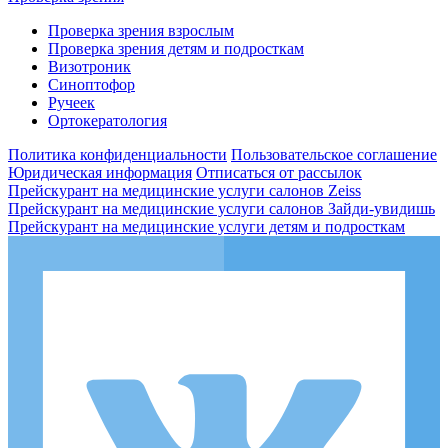
Проверка зрения взрослым
Проверка зрения детям и подросткам
Визотроник
Синоптофор
Ручеек
Ортокератология
Политика конфиденциальности
Пользовательское соглашение
Юридическая информация
Отписаться от рассылок
Прейскурант на медицинские услуги салонов Zeiss
Прейскурант на медицинские услуги салонов Зайди-увидишь
Прейскурант на медицинские услуги детям и подросткам