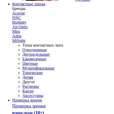
Контактные линзы
Бренды
Acuvue
NNC
Biofinity
Air Optix
Miru
Adria
MiSight
Типы контактных линз
Однодневные
Двухнедельные
Ежемесячные
Цветные
Мультифокальные
Торические
Детям
Другое
Растворы
Капли
Аксессуары
Проверка зрения
Проверка зрения
взрослым (18+)