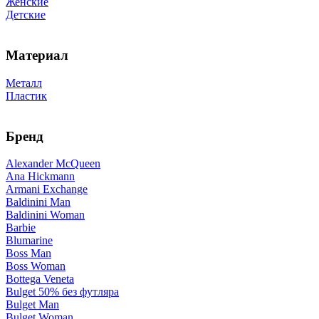
Женские
Детские
Материал
Металл
Пластик
Бренд
Alexander McQueen
Ana Hickmann
Armani Exchange
Baldinini Man
Baldinini Woman
Barbie
Blumarine
Boss Man
Boss Woman
Bottega Veneta
Bulget 50% без футляра
Bulget Man
Bulget Woman