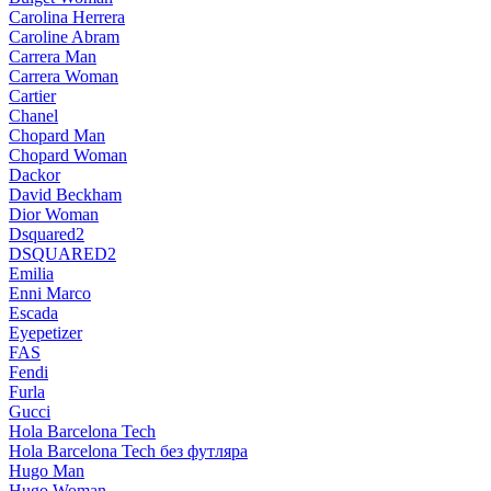
Carolina Herrera
Caroline Abram
Carrera Man
Carrera Woman
Cartier
Chanel
Chopard Man
Chopard Woman
Dackor
David Beckham
Dior Woman
Dsquared2
DSQUARED2
Emilia
Enni Marco
Escada
Eyepetizer
FAS
Fendi
Furla
Gucci
Hola Barcelona Tech
Hola Barcelona Tech без футляра
Hugo Man
Hugo Woman