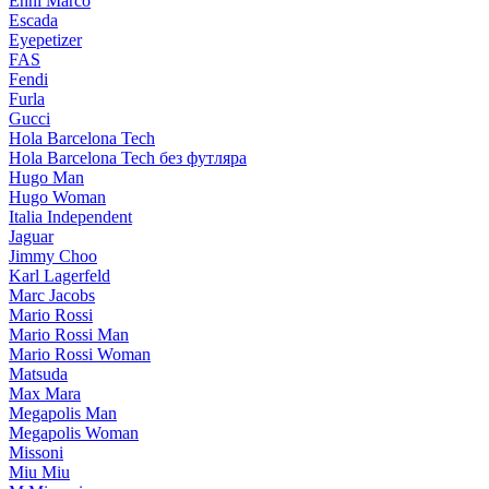
Enni Marco
Escada
Eyepetizer
FAS
Fendi
Furla
Gucci
Hola Barcelona Tech
Hola Barcelona Tech без футляра
Hugo Man
Hugo Woman
Italia Independent
Jaguar
Jimmy Choo
Karl Lagerfeld
Marc Jacobs
Mario Rossi
Mario Rossi Man
Mario Rossi Woman
Matsuda
Max Mara
Megapolis Man
Megapolis Woman
Missoni
Miu Miu