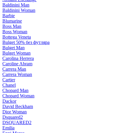
Baldinini Man
Baldinini Woman
Barbie
Blumarine
Boss Man
Boss Woman
Bottega Veneta
Bulget 50% без футляра
Bulget Man
Bulget Woman
Carolina Herrera
Caroline Abram
Carrera Man
Carrera Woman
Cartier
Chanel
Chopard Man
Chopard Woman
Dackor
David Beckham
Dior Woman
Dsquared2
DSQUARED2
Emilia