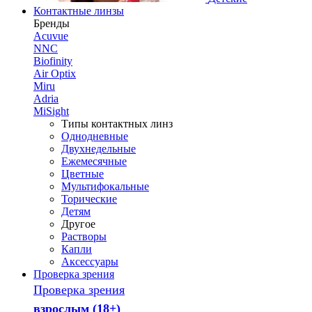
Контактные линзы
Бренды
Acuvue
NNC
Biofinity
Air Optix
Miru
Adria
MiSight
Типы контактных линз
Однодневные
Двухнедельные
Ежемесячные
Цветные
Мультифокальные
Торические
Детям
Другое
Растворы
Капли
Аксессуары
Проверка зрения
Проверка зрения
взрослым (18+)