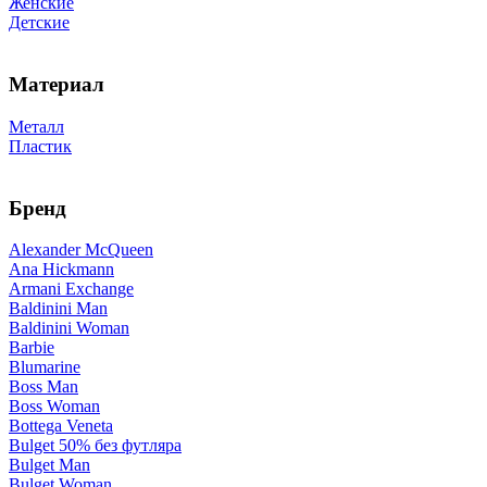
Женские
Детские
Материал
Металл
Пластик
Бренд
Alexander McQueen
Ana Hickmann
Armani Exchange
Baldinini Man
Baldinini Woman
Barbie
Blumarine
Boss Man
Boss Woman
Bottega Veneta
Bulget 50% без футляра
Bulget Man
Bulget Woman