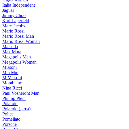
Italia Independent
Jaguar
Jimmy Choo
Karl Lagerfeld
Marc Jacobs
Mario Rossi
Mario Rossi Man
Mario Rossi Woman
Matsuda
Max Mara
Megapolis Man
Megapolis Woman
Missoni
Miu Miu
M Missoni
Montblanc
Nina Ricci
Paul Vosheront Man
Philipp Plein
Polaroid
Polaroid (дети)
Police
Pomellato
Porsche