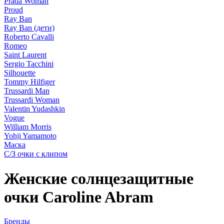
Prada Woman
Proud
Ray Ban
Ray Ban (дети)
Roberto Cavalli
Romeo
Saint Laurent
Sergio Tacchini
Silhouette
Tommy Hilfiger
Trussardi Man
Trussardi Woman
Valentin Yudashkin
Vogue
William Morris
Yohji Yamamoto
Маска
С/З очки с клипом
Женские солнцезащитные
очки Caroline Abram
Бренды