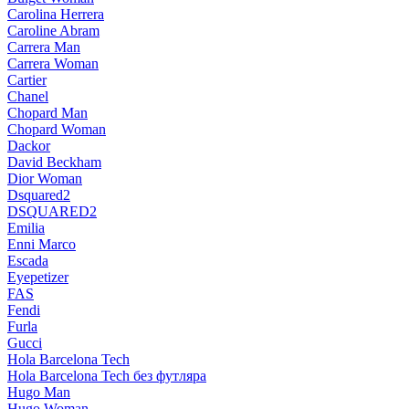
Carolina Herrera
Caroline Abram
Carrera Man
Carrera Woman
Cartier
Chanel
Chopard Man
Chopard Woman
Dackor
David Beckham
Dior Woman
Dsquared2
DSQUARED2
Emilia
Enni Marco
Escada
Eyepetizer
FAS
Fendi
Furla
Gucci
Hola Barcelona Tech
Hola Barcelona Tech без футляра
Hugo Man
Hugo Woman