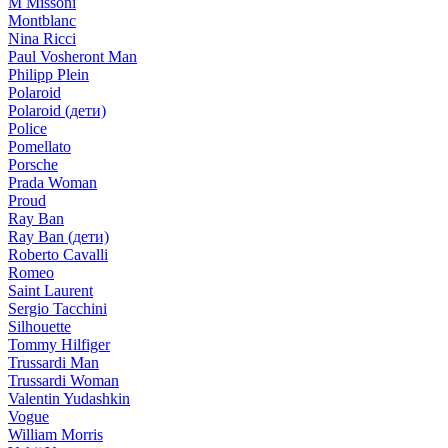
M Missoni
Montblanc
Nina Ricci
Paul Vosheront Man
Philipp Plein
Polaroid
Polaroid (дети)
Police
Pomellato
Porsche
Prada Woman
Proud
Ray Ban
Ray Ban (дети)
Roberto Cavalli
Romeo
Saint Laurent
Sergio Tacchini
Silhouette
Tommy Hilfiger
Trussardi Man
Trussardi Woman
Valentin Yudashkin
Vogue
William Morris