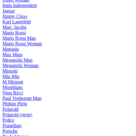
Italia Independent
Jaguar
Jimmy Choo
Karl Lagerfeld
Marc Jacobs
Mario Rossi
Mario Rossi Man
Mario Rossi Woman
Matsuda
Max Mara
Megapolis Man
Megapolis Woman
Missoni
Miu Miu
M Missoni
Montblanc
Nina Ricci
Paul Vosheront Man
Philipp Plein
Polaroid
Polaroid (дети)
Police
Pomellato
Porsche