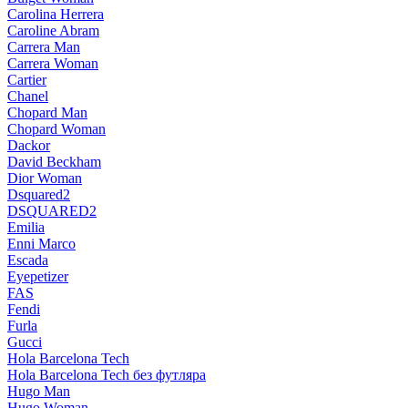
Carolina Herrera
Caroline Abram
Carrera Man
Carrera Woman
Cartier
Chanel
Chopard Man
Chopard Woman
Dackor
David Beckham
Dior Woman
Dsquared2
DSQUARED2
Emilia
Enni Marco
Escada
Eyepetizer
FAS
Fendi
Furla
Gucci
Hola Barcelona Tech
Hola Barcelona Tech без футляра
Hugo Man
Hugo Woman