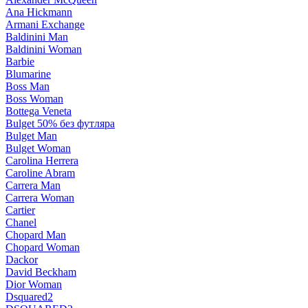
Ana Hickmann
Armani Exchange
Baldinini Man
Baldinini Woman
Barbie
Blumarine
Boss Man
Boss Woman
Bottega Veneta
Bulget 50% без футляра
Bulget Man
Bulget Woman
Carolina Herrera
Caroline Abram
Carrera Man
Carrera Woman
Cartier
Chanel
Chopard Man
Chopard Woman
Dackor
David Beckham
Dior Woman
Dsquared2