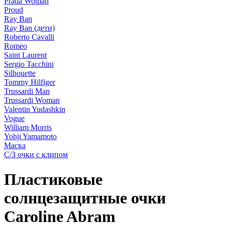
Prada Woman
Proud
Ray Ban
Ray Ban (дети)
Roberto Cavalli
Romeo
Saint Laurent
Sergio Tacchini
Silhouette
Tommy Hilfiger
Trussardi Man
Trussardi Woman
Valentin Yudashkin
Vogue
William Morris
Yohji Yamamoto
Маска
С/З очки с клипом
Пластиковые
солнцезащитные очки
Caroline Abram