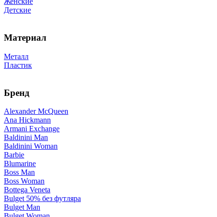
Женские
Детские
Материал
Металл
Пластик
Бренд
Alexander McQueen
Ana Hickmann
Armani Exchange
Baldinini Man
Baldinini Woman
Barbie
Blumarine
Boss Man
Boss Woman
Bottega Veneta
Bulget 50% без футляра
Bulget Man
Bulget Woman