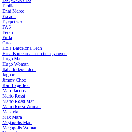
DSQUARED2
Emilia
Enni Marco
Escada
Eyepetizer
FAS
Fendi
Furla
Gucci
Hola Barcelona Tech
Hola Barcelona Tech без футляра
Hugo Man
Hugo Woman
Italia Independent
Jaguar
Jimmy Choo
Karl Lagerfeld
Marc Jacobs
Mario Rossi
Mario Rossi Man
Mario Rossi Woman
Matsuda
Max Mara
Megapolis Man
Megapolis Woman