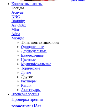
Контактные линзы
Бренды
Acuvue
NNC
Biofinity
Air Optix
Miru
Adria
MiSight
Типы контактных линз
Однодневные
Двухнедельные
Ежемесячные
Цветные
Мультифокальные
Торические
Детям
Другое
Растворы
Капли
Аксессуары
Проверка зрения
Проверка зрения
взрослым (18+)