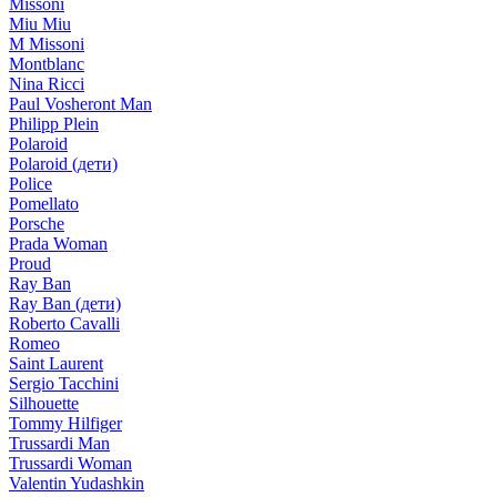
Missoni
Miu Miu
M Missoni
Montblanc
Nina Ricci
Paul Vosheront Man
Philipp Plein
Polaroid
Polaroid (дети)
Police
Pomellato
Porsche
Prada Woman
Proud
Ray Ban
Ray Ban (дети)
Roberto Cavalli
Romeo
Saint Laurent
Sergio Tacchini
Silhouette
Tommy Hilfiger
Trussardi Man
Trussardi Woman
Valentin Yudashkin