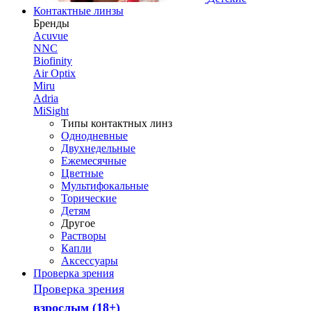
Контактные линзы
Бренды
Acuvue
NNC
Biofinity
Air Optix
Miru
Adria
MiSight
Типы контактных линз
Однодневные
Двухнедельные
Ежемесячные
Цветные
Мультифокальные
Торические
Детям
Другое
Растворы
Капли
Аксессуары
Проверка зрения
Проверка зрения
взрослым (18+)