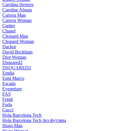
Carolina Herrera
Caroline Abram
Carrera Man
Carrera Woman
Cartier
Chanel
Chopard Man
Chopard Woman
Dackor
David Beckham
Dior Woman
Dsquared2
DSQUARED2
Emilia
Enni Marco
Escada
Eyepetizer
FAS
Fendi
Furla
Gucci
Hola Barcelona Tech
Hola Barcelona Tech без футляра
Hugo Man
Hugo Woman