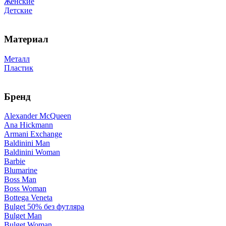
Женские
Детские
Материал
Металл
Пластик
Бренд
Alexander McQueen
Ana Hickmann
Armani Exchange
Baldinini Man
Baldinini Woman
Barbie
Blumarine
Boss Man
Boss Woman
Bottega Veneta
Bulget 50% без футляра
Bulget Man
Bulget Woman