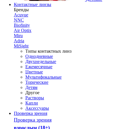
Контактные линзы
Бренды
Acuvue
NNC
Biofinity
Air Optix
Miru
Adria
MiSight
Типы контактных линз
Однодневные
Двухнедельные
Ежемесячные
Цветные
Мультифокальные
Торические
Детям
Другое
Растворы
Капли
Аксессуары
Проверка зрения
Проверка зрения
взрослым (18+)