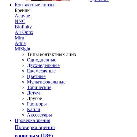
Контактные линзы
Бренды
Acuvue
NNC
Biofinity
Air Optix
Miru
Adria
MiSight
Типы контактных линз
Однодневные
Двухнедельные
Ежемесячные
Цветные
Мультифокальные
Торические
Детям
Другое
Растворы
Капли
Аксессуары
Проверка зрения
Проверка зрения
взрослым (18+)